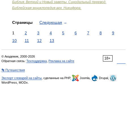
Библия. Ветхий и Новый заветы. Синодальный перевод.
Библейская энциклопедия арх. Никифора.
Страницы
Следующая
→
1
2
3
4
5
6
7
8
9
10
11
12
13
© Академик, 2000-2026
18+
Обратная связь:
Техподдержка
,
Реклама на сайте
👣 Путешествия
Экспорт словарей на сайты
, сделанные на PHP,
Joomla,
Drupal,
WordPress, MODx.