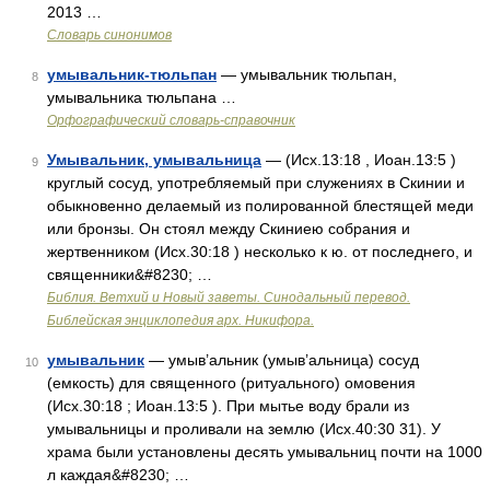
2013 …
Словарь синонимов
умывальник-тюльпан
— умывальник тюльпан,
8
умывальника тюльпана …
Орфографический словарь-справочник
Умывальник, умывальница
— (Исх.13:18 , Иоан.13:5 )
9
круглый сосуд, употребляемый при служениях в Скинии и
обыкновенно делаемый из полированной блестящей меди
или бронзы. Он стоял между Скиниею собрания и
жертвенником (Исх.30:18 ) несколько к ю. от последнего, и
священники&#8230; …
Библия. Ветхий и Новый заветы. Синодальный перевод.
Библейская энциклопедия арх. Никифора.
умывальник
— умыв’альник (умыв’альница) сосуд
10
(емкость) для священного (ритуального) омовения
(Исх.30:18 ; Иоан.13:5 ). При мытье воду брали из
умывальницы и проливали на землю (Исх.40:30 31). У
храма были установлены десять умывальниц почти на 1000
л каждая&#8230; …