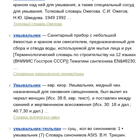
краном над ней для умывания, а также специальный сосуд
для умывания. Толковый словарь Ожегова. С.И. Ожегов,
Н.Ю. Шведова. 1949 1992 …
Толковый словарь Ожегова
умывальник
— Санитарный прибор с небольшой
5
ёмкостью и краном или смесителем, предназначенный для
сбора и отвода воды, используемой для мытья лица и рук
[Терминологический словарь по строительству на 12 языках
(ВНИИИС Госстроя СССР)] Тематики сантехника EN&#8230;
…
Справочник технического переводчика
Умывальник
— евр. киор. Умывальник, медный чан.
6
назначенный для омовения священников, был вылит из
черкал женщин (Исх. 38:8, евр. текст), и поставлен между
скинией и жертвенником всесожжения (Исх. 30: 18 и дал.;
40:7,30 и дал.) …
Словарь библейских имен
умывальник-тюльпан
— сущ., кол во синонимов: 1 •
7
умывальник (7) Словарь синонимов ASIS. В.Н. Тришин.